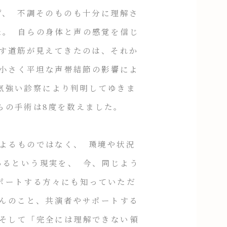
ず、 不調そのものも十分に理解さ
た。 自らの身体と声の感覚を信じ
戻す道筋が見えてきたのは、それか
めて小さく平坦な声帯結節の影響によ
気強い診察により判明してゆきま
らの手術は8度を数えました。
よるものではなく、 環境や状況
あるという現実を、 今、同じよう
ポートする方々にも知っていただ
ろんのこと、共演者やサポートする
 そして「完全には理解できない領