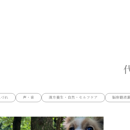
れづれ
声・音
漢方養生・自然・セルフケア
脳脊髄液