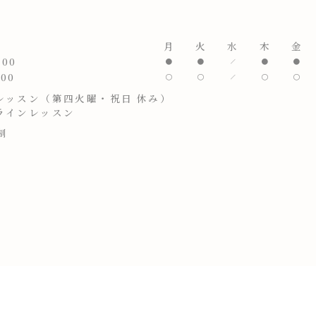
月
火
水
木
金
:00
:00
レッスン（第四火曜・祝日 休み）
ラインレッスン
制