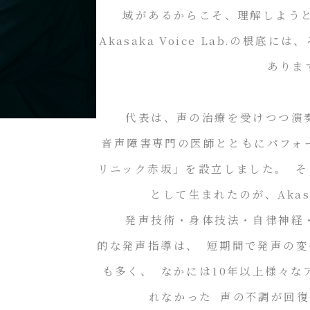
域があるからこそ、理解しよう
Akasaka Voice Lab.の根
ありま
代表は、声の治療を受けつつ演奏
音声障害専門の医師とともにパフォ
リニック赤坂」を設立しました。 
として生まれたのが、Akasak
発声技術・身体技法・自律神経・
的な発声指導は、 短期間で発声の
も多く、 なかには10年以上様々
れなかった 声の不調が回