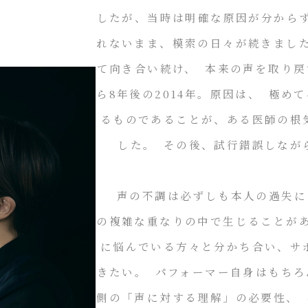
したが、当時は明確な原因が分から
れないまま、模索の日々が続きまし
て向き合い続け、 本来の声を取り
ら8年後の2014年。原因は、 極
るものであることが、ある医師の根
した。 その後、試行錯誤しなが
声の不調は必ずしも本人の過失に
の複雑な重なりの中で生じることが
に悩んでいる方々と分かち合い、サ
きたい。 パフォーマー自身はもち
側の「声に対する理解」の必要性、