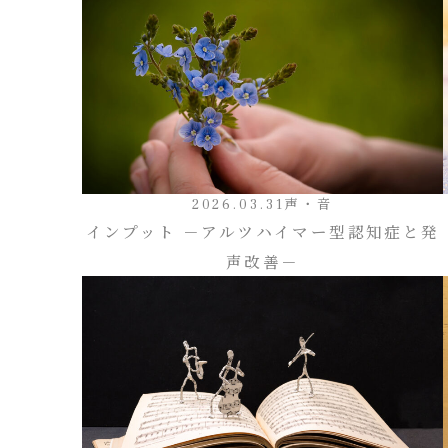
2026.03.31
声・音
インプット －アルツハイマー型認知症と発
声改善－