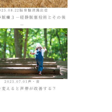
025.08.22
脳脊髄液漏出症
静脈瘻３－経静脈塞栓術とその後
－
2025.07.01
声・音
を変えると声帯が改善する？