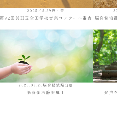
2025.08.29
声・音
2
第92回ＮＨＫ全国学校音楽コンクール審査
脳脊髄液
2025.08.20
脳脊髄液漏出症
脳脊髄液静脈瘻１
発声