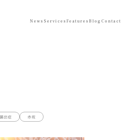
News
Services
Features
Blog
Contact
漏出症
赤坂