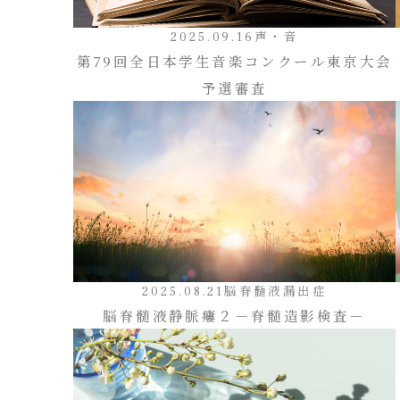
2025.09.16
声・音
第79回全日本学生音楽コンクール東京大会
予選審査
2025.08.21
脳脊髄液漏出症
脳脊髄液静脈瘻２－脊髄造影検査－