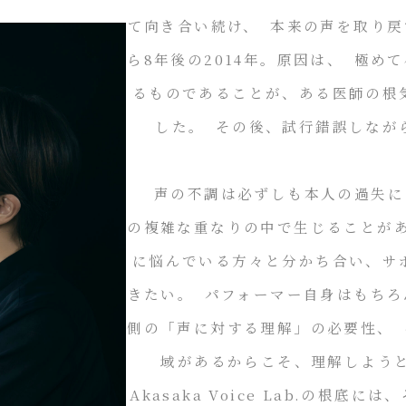
て向き合い続け、 本来の声を取り
ら8年後の2014年。原因は、 極
るものであることが、ある医師の根
した。 その後、試行錯誤しなが
声の不調は必ずしも本人の過失に
の複雑な重なりの中で生じることが
に悩んでいる方々と分かち合い、サ
きたい。 パフォーマー自身はもち
側の「声に対する理解」の必要性、
域があるからこそ、理解しよう
Akasaka Voice Lab.の根