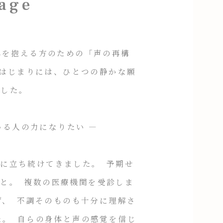
age
声に悩みを抱える方のための「声の再構
のはじまりには、ひとつの静かな願
ました。
る人の力になりたい ―
立ち続けてきました。 予期せ
こと。 複数の医療機関を受診しま
ず、 不調そのものも十分に理解さ
た。 自らの身体と声の感覚を信じ